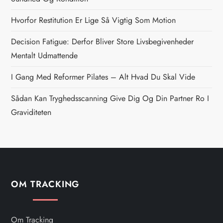
a
Hvorfor Restitution Er Lige Så Vigtig Som Motion
v
Decision Fatigue: Derfor Bliver Store Livsbegivenheder
i
Mentalt Udmattende
g
I Gang Med Reformer Pilates – Alt Hvad Du Skal Vide
Sådan Kan Tryghedsscanning Give Dig Og Din Partner Ro I
a
Graviditeten
t
i
o
OM TRACKING
n
Om Tracking