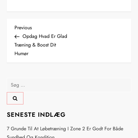
I
Previous
Previous
Post
Opdag Hvad Er Glad
n
Træning & Boost Dit
Humør
d
l
Søg
æ
efter:
g
s
SENESTE INDLÆG
n
7 Grunde Til At Løbetræning I Zone 2 Er Godt For Både
Sundhed Og Kondition