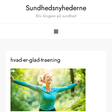
Skip
Sundhedsnyhederne
to
Bliv klogere på sundhed
content
hvad-er-glad-traening