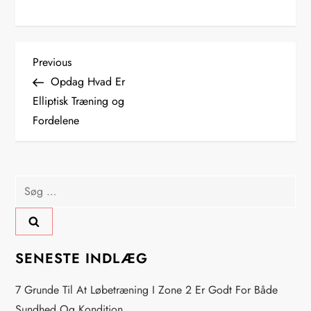
I
Previous
Previous
Post
Opdag Hvad Er
n
Elliptisk Træning og
Fordelene
d
l
Søg
æ
efter:
g
s
SENESTE INDLÆG
n
7 Grunde Til At Løbetræning I Zone 2 Er Godt For Både
Sundhed Og Kondition