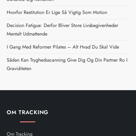
a
Hvorfor Restitution Er Lige Så Vigtig Som Motion
v
Decision Fatigue: Derfor Bliver Store Livsbegivenheder
i
Mentalt Udmattende
g
I Gang Med Reformer Pilates – Alt Hvad Du Skal Vide
Sådan Kan Tryghedsscanning Give Dig Og Din Partner Ro I
a
Graviditeten
t
i
o
OM TRACKING
n
Om Tracking