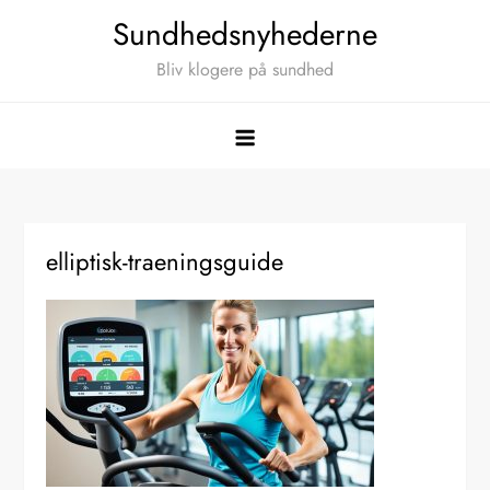
Skip
Sundhedsnyhederne
to
Bliv klogere på sundhed
content
elliptisk-traeningsguide