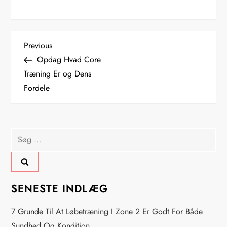
I
Previous
Previous
Post
Opdag Hvad Core
n
Træning Er og Dens
Fordele
d
l
Søg
æ
efter:
g
s
SENESTE INDLÆG
n
7 Grunde Til At Løbetræning I Zone 2 Er Godt For Både
Sundhed Og Kondition