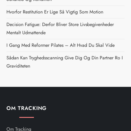
a
Hvorfor Restitution Er Lige Så Vigtig Som Motion
v
Decision Fatigue: Derfor Bliver Store Livsbegivenheder
i
Mentalt Udmattende
g
I Gang Med Reformer Pilates – Alt Hvad Du Skal Vide
Sådan Kan Tryghedsscanning Give Dig Og Din Partner Ro I
a
Graviditeten
t
i
o
OM TRACKING
n
Om Tracking