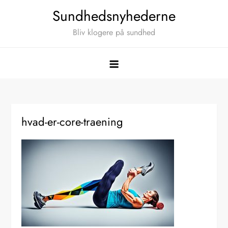
Skip
Sundhedsnyhederne
to
Bliv klogere på sundhed
content
hvad-er-core-traening