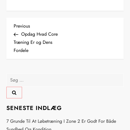
I
Previous
Previous
Post
Opdag Hvad Core
n
Træning Er og Dens
Fordele
d
l
Søg
æ
efter:
g
s
SENESTE INDLÆG
n
7 Grunde Til At Løbetræning I Zone 2 Er Godt For Både
Sundhed Og Kondition