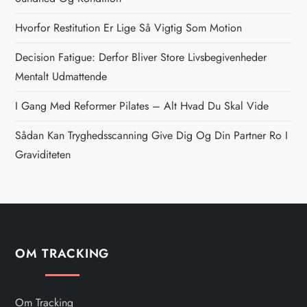
a
Hvorfor Restitution Er Lige Så Vigtig Som Motion
v
Decision Fatigue: Derfor Bliver Store Livsbegivenheder
i
Mentalt Udmattende
g
I Gang Med Reformer Pilates – Alt Hvad Du Skal Vide
Sådan Kan Tryghedsscanning Give Dig Og Din Partner Ro I
a
Graviditeten
t
i
o
OM TRACKING
n
Om Tracking