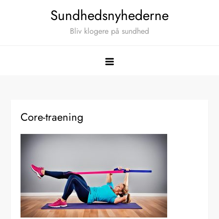
Skip
Sundhedsnyhederne
to
Bliv klogere på sundhed
content
Core-traening