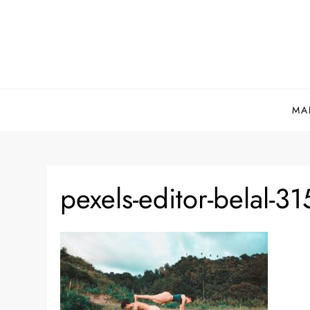
Skip
to
content
MA
pexels-editor-belal-