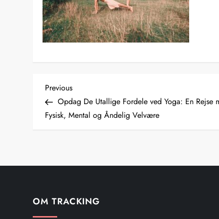
I
Previous
Previous
Post
Opdag De Utallige Fordele ved Yoga: En Rejse
n
Fysisk, Mental og Åndelig Velvære
d
l
æ
OM TRACKING
g