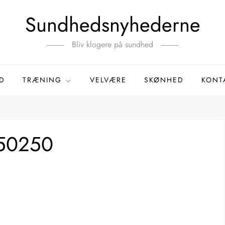
Sundhedsnyhederne
Bliv klogere på sundhed
D
TRÆNING
VELVÆRE
SKØNHED
KONT
3150250