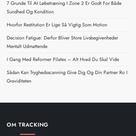
s
7 Grunde Til At Løbetræning I Zone 2 Er Godt For Både
n
Sundhed Og Kondition
Hvorfor Restitution Er Lige Så Vigtig Som Motion
a
Decision Fatigue: Derfor Bliver Store Livsbegivenheder
v
Mentalt Udmattende
i
I Gang Med Reformer Pilates – Alt Hvad Du Skal Vide
g
Sådan Kan Tryghedsscanning Give Dig Og Din Partner Ro I
Graviditeten
a
t
i
OM TRACKING
o