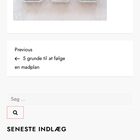
I
Previous
Previous
Post
5 grunde til at følge
n
en madplan
d
l
Søg
efter:
æ
g
SENESTE INDLÆG