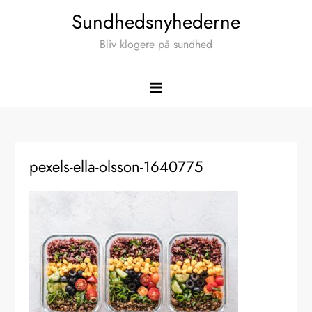
Skip
Sundhedsnyhederne
to
Bliv klogere på sundhed
content
pexels-ella-olsson-1640775