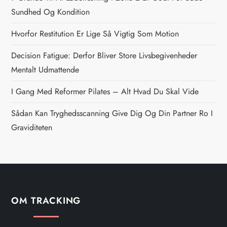
n
Sundhed Og Kondition
Hvorfor Restitution Er Lige Så Vigtig Som Motion
a
Decision Fatigue: Derfor Bliver Store Livsbegivenheder
v
Mentalt Udmattende
i
I Gang Med Reformer Pilates – Alt Hvad Du Skal Vide
g
Sådan Kan Tryghedsscanning Give Dig Og Din Partner Ro I
Graviditeten
a
t
i
OM TRACKING
o