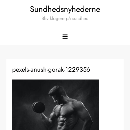
Skip
Sundhedsnyhederne
to
Bliv klogere på sundhed
content
pexels-anush-gorak-1229356