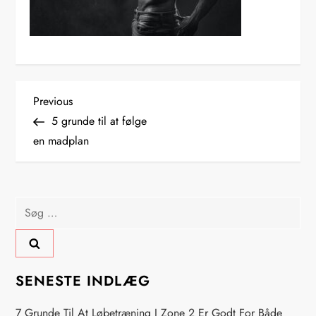
I
Previous
Previous
Post
5 grunde til at følge
n
en madplan
d
l
Søg
efter:
æ
g
SENESTE INDLÆG
s
7 Grunde Til At Løbetræning I Zone 2 Er Godt For Både