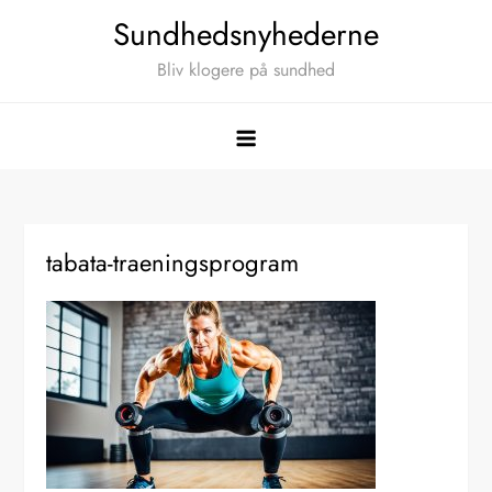
Skip
Sundhedsnyhederne
to
Bliv klogere på sundhed
content
tabata-traeningsprogram