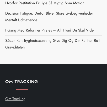
Hvorfor Restitution Er Lige Så Vigtig Som Motion
a
Decision Fatigue: Derfor Bliver Store Livsbegivenheder
v
Mentalt Udmattende
i
I Gang Med Reformer Pilates – Alt Hvad Du Skal Vide
g
Sådan Kan Tryghedsscanning Give Dig Og Din Partner Ro I
Graviditeten
a
t
i
OM TRACKING
o
n
Om Tracking