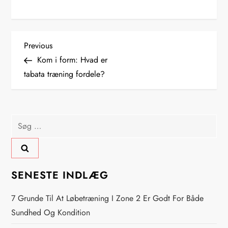
I
Previous
Previous
Post
Kom i form: Hvad er
n
tabata træning fordele?
d
l
Søg
efter:
æ
g
SENESTE INDLÆG
s
7 Grunde Til At Løbetræning I Zone 2 Er Godt For Både
n
Sundhed Og Kondition