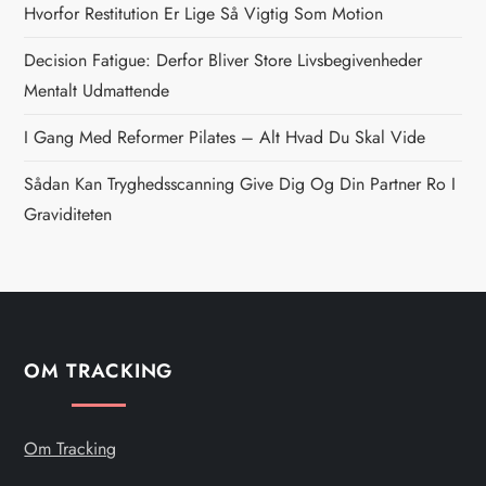
Hvorfor Restitution Er Lige Så Vigtig Som Motion
a
Decision Fatigue: Derfor Bliver Store Livsbegivenheder
v
Mentalt Udmattende
i
I Gang Med Reformer Pilates – Alt Hvad Du Skal Vide
g
Sådan Kan Tryghedsscanning Give Dig Og Din Partner Ro I
Graviditeten
a
t
i
OM TRACKING
o
n
Om Tracking