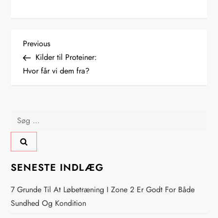
I
Previous
Previous
Post
Kilder til Proteiner:
n
Hvor får vi dem fra?
d
l
Søg
efter:
æ
g
SENESTE INDLÆG
s
7 Grunde Til At Løbetræning I Zone 2 Er Godt For Både
n
Sundhed Og Kondition