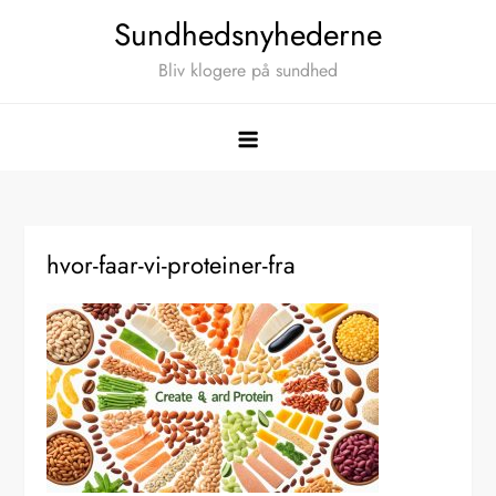
Skip
Sundhedsnyhederne
to
Bliv klogere på sundhed
content
hvor-faar-vi-proteiner-fra