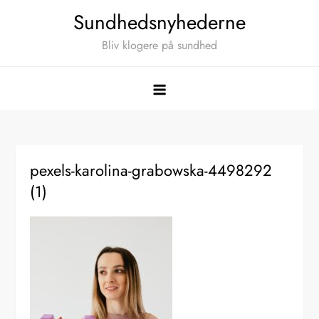
Skip
Sundhedsnyhederne
to
Bliv klogere på sundhed
content
pexels-karolina-grabowska-4498292
(1)