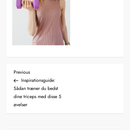
I
Previous
Previous
Post
Inspirationsguide:
n
Sådan træner du bedst
dine triceps med disse 5
d
øvelser
l
æ