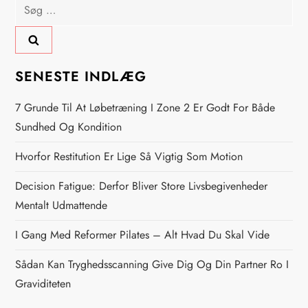
Søg
g
efter:
s
SENESTE INDLÆG
n
7 Grunde Til At Løbetræning I Zone 2 Er Godt For Både
a
Sundhed Og Kondition
v
Hvorfor Restitution Er Lige Så Vigtig Som Motion
i
Decision Fatigue: Derfor Bliver Store Livsbegivenheder
Mentalt Udmattende
g
I Gang Med Reformer Pilates – Alt Hvad Du Skal Vide
a
Sådan Kan Tryghedsscanning Give Dig Og Din Partner Ro I
t
Graviditeten