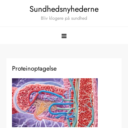
Skip
Sundhedsnyhederne
to
Bliv klogere på sundhed
content
Proteinoptagelse