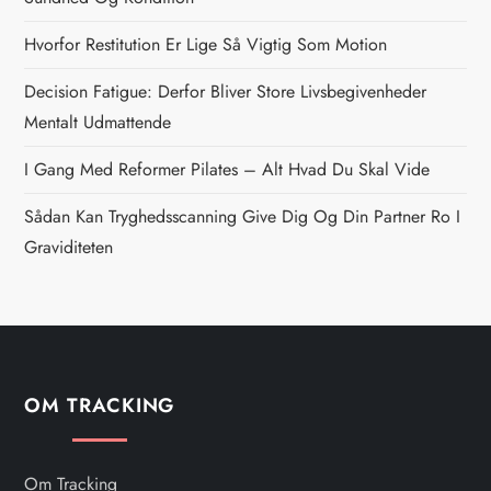
a
Hvorfor Restitution Er Lige Så Vigtig Som Motion
v
Decision Fatigue: Derfor Bliver Store Livsbegivenheder
i
Mentalt Udmattende
g
I Gang Med Reformer Pilates – Alt Hvad Du Skal Vide
Sådan Kan Tryghedsscanning Give Dig Og Din Partner Ro I
a
Graviditeten
t
i
o
OM TRACKING
n
Om Tracking