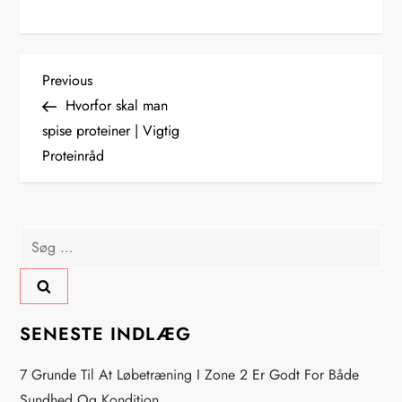
I
Previous
Previous
Post
Hvorfor skal man
n
spise proteiner | Vigtig
Proteinråd
d
l
Søg
æ
efter:
g
s
SENESTE INDLÆG
n
7 Grunde Til At Løbetræning I Zone 2 Er Godt For Både
Sundhed Og Kondition