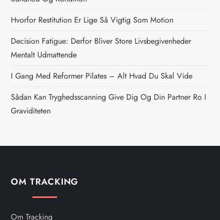
a
Hvorfor Restitution Er Lige Så Vigtig Som Motion
v
Decision Fatigue: Derfor Bliver Store Livsbegivenheder
i
Mentalt Udmattende
g
I Gang Med Reformer Pilates – Alt Hvad Du Skal Vide
Sådan Kan Tryghedsscanning Give Dig Og Din Partner Ro I
a
Graviditeten
t
i
o
OM TRACKING
n
Om Tracking