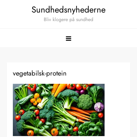
Skip
Sundhedsnyhederne
to
Bliv klogere på sundhed
content
vegetabilsk-protein