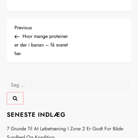
I
Previous
Previous
Post
Hvor mange proteiner
n
er der i banan – få svaret
her
d
l
Søg
æ
efter:
g
s
SENESTE INDLÆG
n
7 Grunde Til At Løbetræning I Zone 2 Er Godt For Både
Sundhed Og Kondition