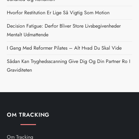
a
Hvorfor Restitution Er Lige Så Vigtig Som Motion
v
Decision Fatigue: Derfor Bliver Store Livsbegivenheder
i
Mentalt Udmattende
g
I Gang Med Reformer Pilates – Alt Hvad Du Skal Vide
Sådan Kan Tryghedsscanning Give Dig Og Din Partner Ro I
a
Graviditeten
t
i
o
OM TRACKING
n
Om Tracking