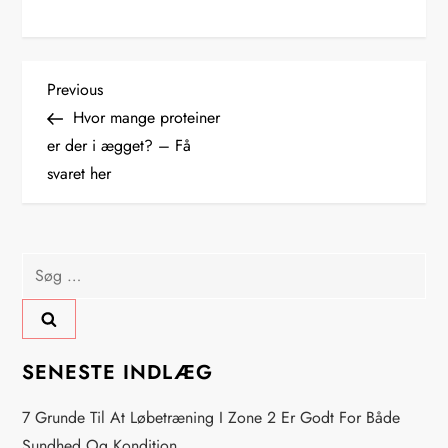
I
Previous
Previous
Post
Hvor mange proteiner
n
er der i ægget? – Få
svaret her
d
l
Søg
æ
efter:
g
s
SENESTE INDLÆG
n
7 Grunde Til At Løbetræning I Zone 2 Er Godt For Både
Sundhed Og Kondition