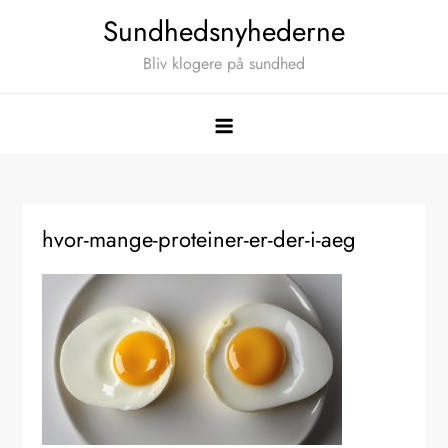
Skip
Sundhedsnyhederne
to
Bliv klogere på sundhed
content
hvor-mange-proteiner-er-der-i-aeg