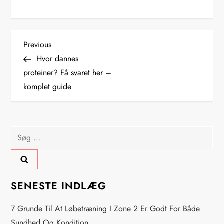
I
Previous
Previous
Post
Hvor dannes
n
proteiner? Få svaret her –
komplet guide
d
l
Søg
æ
efter:
g
s
SENESTE INDLÆG
n
7 Grunde Til At Løbetræning I Zone 2 Er Godt For Både
Sundhed Og Kondition