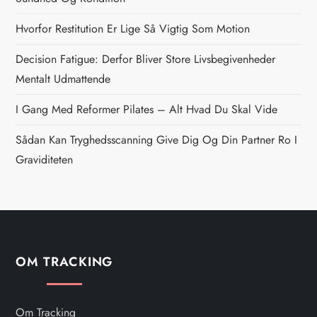
a
Hvorfor Restitution Er Lige Så Vigtig Som Motion
v
Decision Fatigue: Derfor Bliver Store Livsbegivenheder
i
Mentalt Udmattende
g
I Gang Med Reformer Pilates – Alt Hvad Du Skal Vide
Sådan Kan Tryghedsscanning Give Dig Og Din Partner Ro I
a
Graviditeten
t
i
o
OM TRACKING
n
Om Tracking