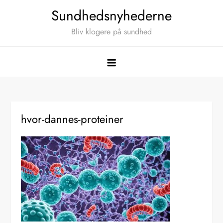
Skip
Sundhedsnyhederne
to
Bliv klogere på sundhed
content
hvor-dannes-proteiner