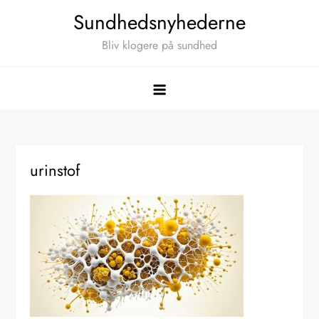
Skip
Sundhedsnyhederne
to
Bliv klogere på sundhed
content
urinstof