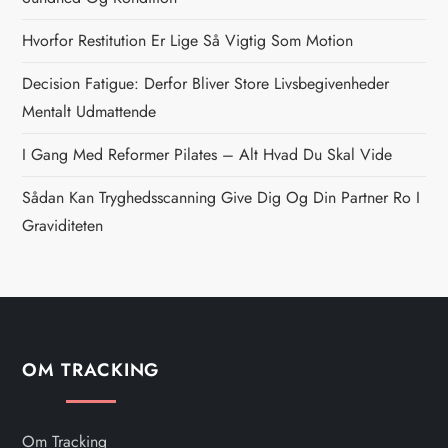
a
Hvorfor Restitution Er Lige Så Vigtig Som Motion
v
Decision Fatigue: Derfor Bliver Store Livsbegivenheder
i
Mentalt Udmattende
g
I Gang Med Reformer Pilates – Alt Hvad Du Skal Vide
Sådan Kan Tryghedsscanning Give Dig Og Din Partner Ro I
a
Graviditeten
t
i
o
OM TRACKING
n
Om Tracking