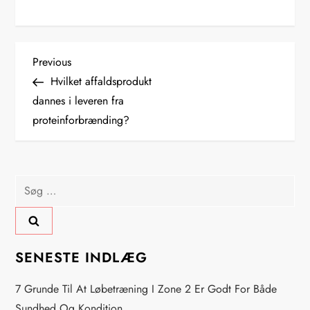
I
Previous
Previous
Post
Hvilket affaldsprodukt
n
dannes i leveren fra
proteinforbrænding?
d
l
Søg
æ
efter:
g
s
SENESTE INDLÆG
n
7 Grunde Til At Løbetræning I Zone 2 Er Godt For Både
Sundhed Og Kondition