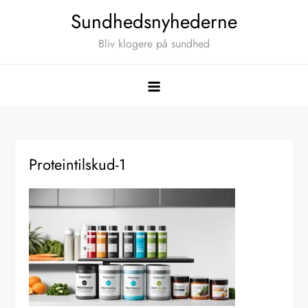
Skip
Sundhedsnyhederne
to
Bliv klogere på sundhed
content
Proteintilskud-1