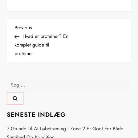
I
Previous
Previous
Post
Hvad er proteiner? En
n
komplet guide til
proteiner
d
l
Søg
æ
efter:
g
s
SENESTE INDLÆG
n
7 Grunde Til At Løbetræning I Zone 2 Er Godt For Både
Sundhed Og Kondition