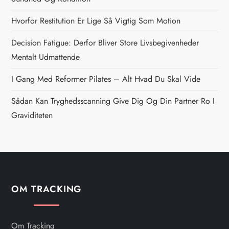
a
Hvorfor Restitution Er Lige Så Vigtig Som Motion
v
Decision Fatigue: Derfor Bliver Store Livsbegivenheder
i
Mentalt Udmattende
g
I Gang Med Reformer Pilates – Alt Hvad Du Skal Vide
Sådan Kan Tryghedsscanning Give Dig Og Din Partner Ro I
a
Graviditeten
t
i
o
OM TRACKING
n
Om Tracking