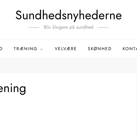
Sundhedsnyhederne
Bliv klogere på sundhed
D
TRÆNING
VELVÆRE
SKØNHED
KONT
aening