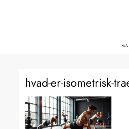
Skip
to
content
MA
hvad-er-isometrisk-tr