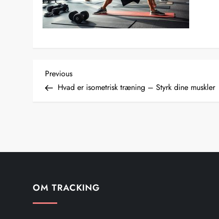
I
Previous
Previous
Post
Hvad er isometrisk træning – Styrk dine muskler
n
d
l
æ
g
OM TRACKING
s