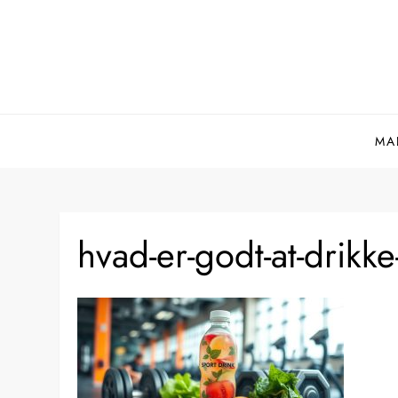
Skip
to
content
MA
hvad-er-godt-at-drikk