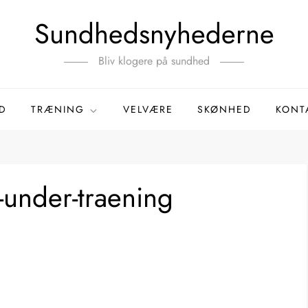
Sundhedsnyhederne
Bliv klogere på sundhed
D
TRÆNING
VELVÆRE
SKØNHED
KONT
e-under-traening