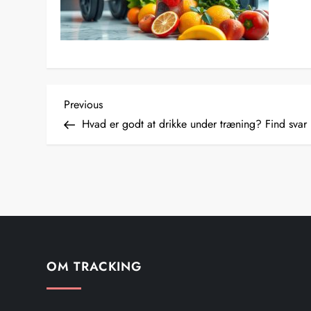
I
Previous
Previous
Post
Hvad er godt at drikke under træning? Find svar 
n
d
l
æ
g
OM TRACKING
s