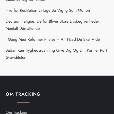
a
Hvorfor Restitution Er Lige Så Vigtig Som Motion
v
Decision Fatigue: Derfor Bliver Store Livsbegivenheder
i
Mentalt Udmattende
g
I Gang Med Reformer Pilates – Alt Hvad Du Skal Vide
Sådan Kan Tryghedsscanning Give Dig Og Din Partner Ro I
a
Graviditeten
t
i
o
OM TRACKING
n
Om Tracking