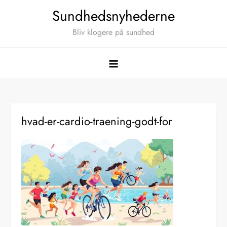
Skip
Sundhedsnyhederne
to
Bliv klogere på sundhed
content
hvad-er-cardio-traening-godt-for