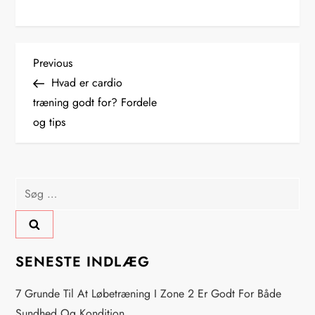
I
Previous
Previous
Post
Hvad er cardio
n
træning godt for? Fordele
og tips
d
l
Søg
æ
efter:
g
s
SENESTE INDLÆG
n
7 Grunde Til At Løbetræning I Zone 2 Er Godt For Både
Sundhed Og Kondition