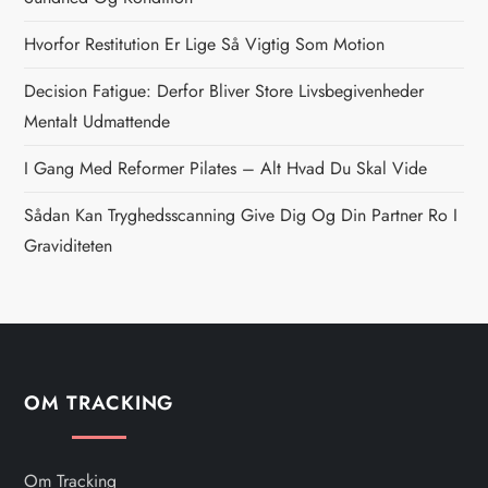
a
Hvorfor Restitution Er Lige Så Vigtig Som Motion
v
Decision Fatigue: Derfor Bliver Store Livsbegivenheder
i
Mentalt Udmattende
g
I Gang Med Reformer Pilates – Alt Hvad Du Skal Vide
Sådan Kan Tryghedsscanning Give Dig Og Din Partner Ro I
a
Graviditeten
t
i
o
OM TRACKING
n
Om Tracking