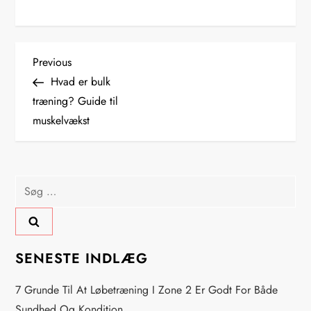
I
Previous
Previous
Post
Hvad er bulk
n
træning? Guide til
muskelvækst
d
l
Søg
æ
efter:
g
s
SENESTE INDLÆG
n
7 Grunde Til At Løbetræning I Zone 2 Er Godt For Både
Sundhed Og Kondition