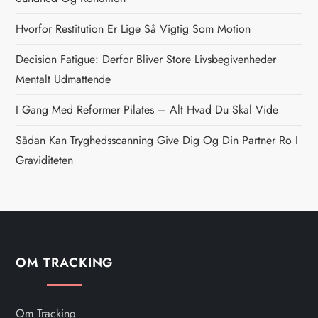
a
Hvorfor Restitution Er Lige Så Vigtig Som Motion
v
Decision Fatigue: Derfor Bliver Store Livsbegivenheder
i
Mentalt Udmattende
g
I Gang Med Reformer Pilates – Alt Hvad Du Skal Vide
Sådan Kan Tryghedsscanning Give Dig Og Din Partner Ro I
a
Graviditeten
t
i
o
OM TRACKING
n
Om Tracking