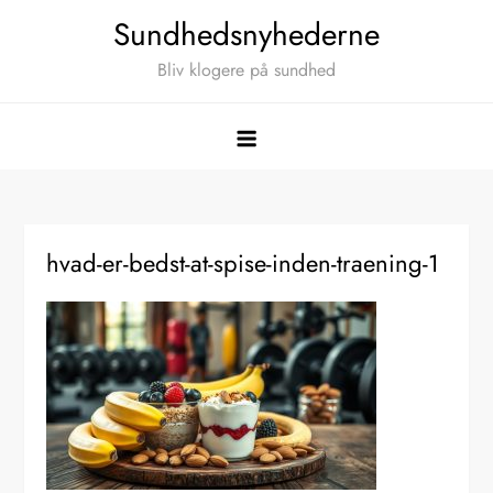
Skip
Sundhedsnyhederne
to
Bliv klogere på sundhed
content
hvad-er-bedst-at-spise-inden-traening-1