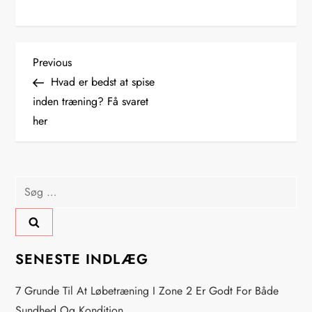
I
Previous
Previous
Post
Hvad er bedst at spise
n
inden træning? Få svaret
her
d
l
Søg
æ
efter:
g
s
SENESTE INDLÆG
n
7 Grunde Til At Løbetræning I Zone 2 Er Godt For Både
Sundhed Og Kondition