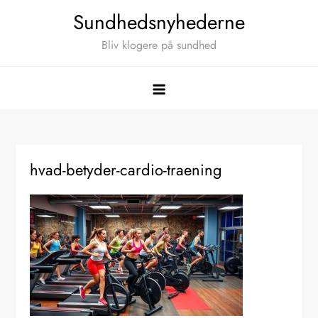
Skip
Sundhedsnyhederne
to
Bliv klogere på sundhed
content
hvad-betyder-cardio-traening