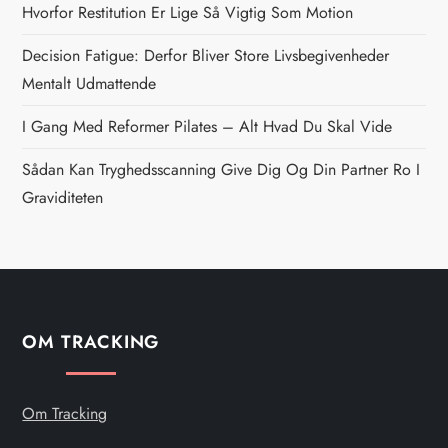
Hvorfor Restitution Er Lige Så Vigtig Som Motion
a
Decision Fatigue: Derfor Bliver Store Livsbegivenheder
v
Mentalt Udmattende
i
I Gang Med Reformer Pilates – Alt Hvad Du Skal Vide
g
Sådan Kan Tryghedsscanning Give Dig Og Din Partner Ro I
Graviditeten
a
t
i
OM TRACKING
o
n
Om Tracking