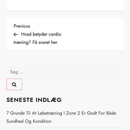
I
Previous
Previous
Post
Hvad betyder cardio
n
træning? Få svaret her
d
l
Søg
efter:
æ
g
SENESTE INDLÆG
s
7 Grunde Til At Løbetræning I Zone 2 Er Godt For Både
n
Sundhed Og Kondition