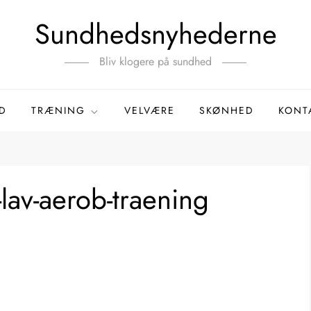
Sundhedsnyhederne
Bliv klogere på sundhed
D
TRÆNING
VELVÆRE
SKØNHED
KONT
lav-aerob-traening