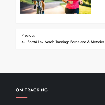
I
Previous
Previous
Post
Forstå Lav Aerob Træning: Fordelene & Metoder
n
d
l
æ
g
OM TRACKING
s