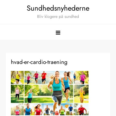
Skip
Sundhedsnyhederne
to
Bliv klogere på sundhed
content
hvad-er-cardio-traening