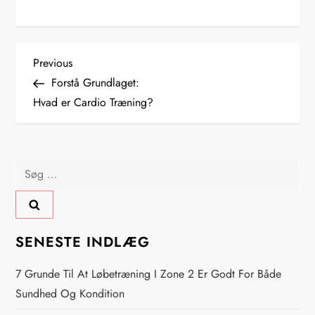
I
Previous
Previous
Post
Forstå Grundlaget:
n
Hvad er Cardio Træning?
d
l
Søg
efter:
æ
g
SENESTE INDLÆG
s
7 Grunde Til At Løbetræning I Zone 2 Er Godt For Både
n
Sundhed Og Kondition