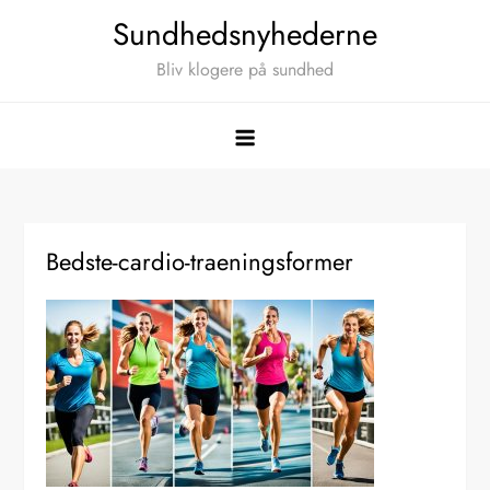
Skip
Sundhedsnyhederne
to
Bliv klogere på sundhed
content
Bedste-cardio-traeningsformer