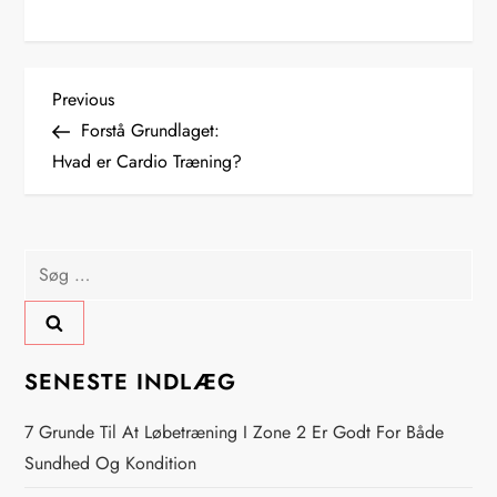
I
Previous
Previous
Post
Forstå Grundlaget:
n
Hvad er Cardio Træning?
d
l
Søg
efter:
æ
g
SENESTE INDLÆG
s
7 Grunde Til At Løbetræning I Zone 2 Er Godt For Både
n
Sundhed Og Kondition