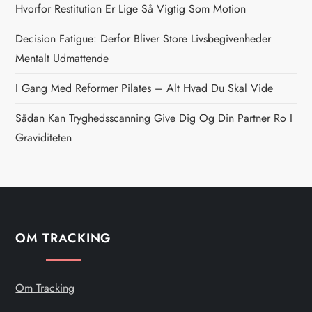
Hvorfor Restitution Er Lige Så Vigtig Som Motion
a
Decision Fatigue: Derfor Bliver Store Livsbegivenheder
v
Mentalt Udmattende
i
I Gang Med Reformer Pilates – Alt Hvad Du Skal Vide
g
Sådan Kan Tryghedsscanning Give Dig Og Din Partner Ro I
Graviditeten
a
t
i
OM TRACKING
o
n
Om Tracking