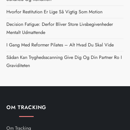
a
Hvorfor Restitution Er Lige Så Vigtig Som Motion
v
Decision Fatigue: Derfor Bliver Store Livsbegivenheder
i
Mentalt Udmattende
g
I Gang Med Reformer Pilates – Alt Hvad Du Skal Vide
Sådan Kan Tryghedsscanning Give Dig Og Din Partner Ro I
a
Graviditeten
t
i
o
OM TRACKING
n
Om Tracking