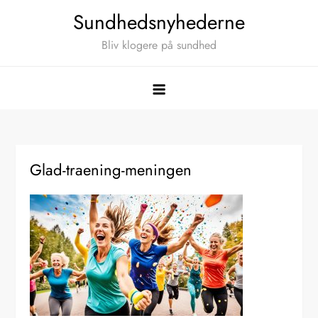
Skip
Sundhedsnyhederne
to
Bliv klogere på sundhed
content
Glad-traening-meningen