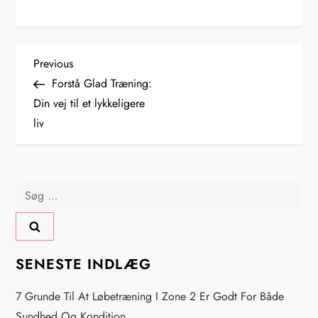
I
Previous
Previous
Post
Forstå Glad Træning:
n
Din vej til et lykkeligere
liv
d
l
Søg
æ
efter:
g
s
SENESTE INDLÆG
n
7 Grunde Til At Løbetræning I Zone 2 Er Godt For Både
Sundhed Og Kondition