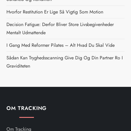
a
Hvorfor Restitution Er Lige Så Vigtig Som Motion
v
Decision Fatigue: Derfor Bliver Store Livsbegivenheder
i
Mentalt Udmattende
g
I Gang Med Reformer Pilates – Alt Hvad Du Skal Vide
Sådan Kan Tryghedsscanning Give Dig Og Din Partner Ro I
a
Graviditeten
t
i
o
OM TRACKING
n
Om Tracking