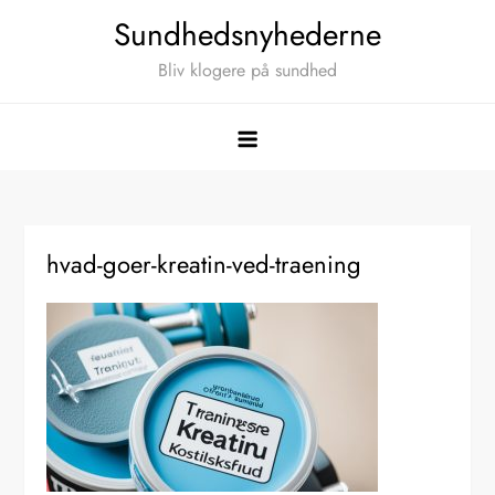
Skip
Sundhedsnyhederne
to
Bliv klogere på sundhed
content
hvad-goer-kreatin-ved-traening