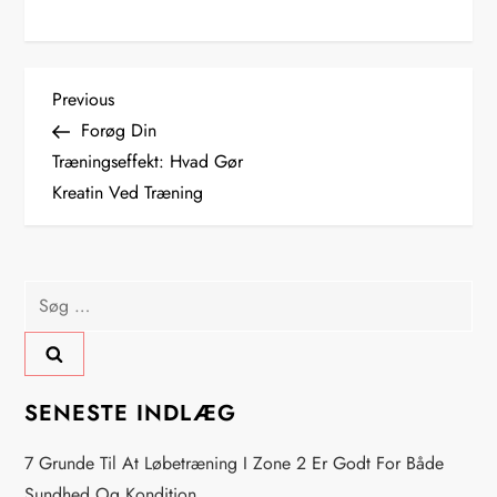
I
Previous
Previous
Post
Forøg Din
n
Træningseffekt: Hvad Gør
Kreatin Ved Træning
d
l
Søg
æ
efter:
g
s
SENESTE INDLÆG
n
7 Grunde Til At Løbetræning I Zone 2 Er Godt For Både
Sundhed Og Kondition