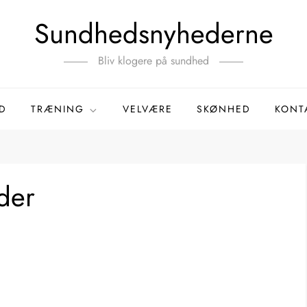
Sundhedsnyhederne
Bliv klogere på sundhed
D
TRÆNING
VELVÆRE
SKØNHED
KONT
lder