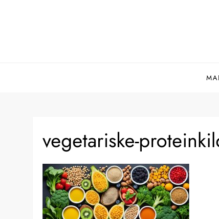
Skip
to
content
MA
vegetariske-proteinki