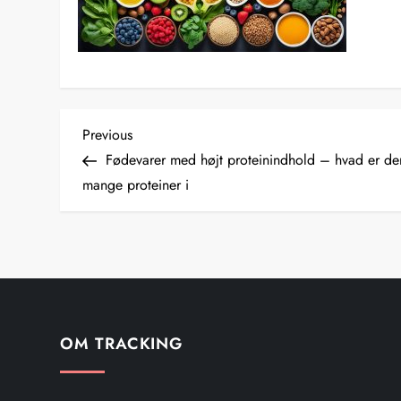
I
Previous
Previous
Post
Fødevarer med højt proteinindhold – hvad er de
n
mange proteiner i
d
l
æ
g
OM TRACKING
s