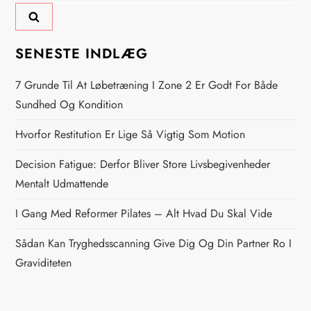
æ
g
SENESTE INDLÆG
s
7 Grunde Til At Løbetræning I Zone 2 Er Godt For Både
n
Sundhed Og Kondition
Hvorfor Restitution Er Lige Så Vigtig Som Motion
a
Decision Fatigue: Derfor Bliver Store Livsbegivenheder
v
Mentalt Udmattende
i
I Gang Med Reformer Pilates – Alt Hvad Du Skal Vide
g
Sådan Kan Tryghedsscanning Give Dig Og Din Partner Ro I
Graviditeten
a
t