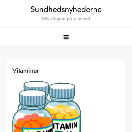
Skip
Sundhedsnyhederne
to
Bliv klogere på sundhed
content
Vitaminer