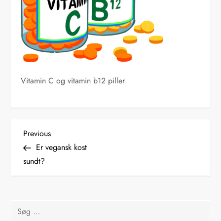
Vitamin C og vitamin b12 piller
I
Previous
Previous
Post
Er vegansk kost
n
sundt?
d
l
Søg
efter: