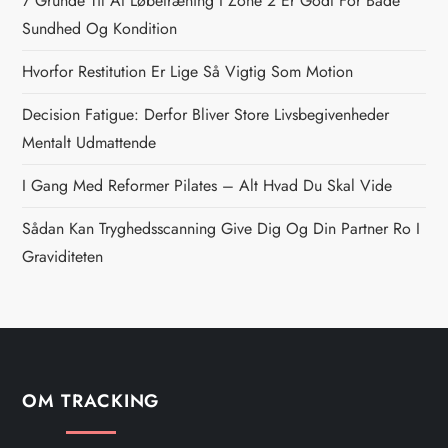
7 Grunde Til At Løbetræning I Zone 2 Er Godt For Både
n
Sundhed Og Kondition
Hvorfor Restitution Er Lige Så Vigtig Som Motion
a
Decision Fatigue: Derfor Bliver Store Livsbegivenheder
v
Mentalt Udmattende
i
I Gang Med Reformer Pilates – Alt Hvad Du Skal Vide
g
Sådan Kan Tryghedsscanning Give Dig Og Din Partner Ro I
Graviditeten
a
t
i
OM TRACKING
o