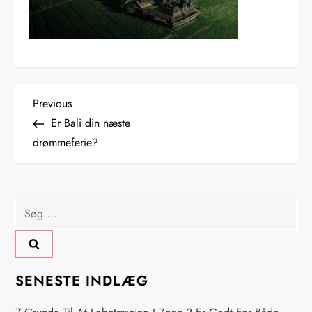
I
Previous
Previous
Post
Er Bali din næste
n
drømmeferie?
d
l
Søg
efter:
æ
g
SENESTE INDLÆG
s