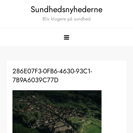
Skip
Sundhedsnyhederne
to
Bliv klogere på sundhed
content
286E07F3-0FB6-4630-93C1-
7B9A6039C77D