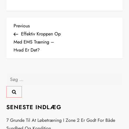
I
Previous
Previous
Post
Effektiv Kroppen Op
n
Med EMS Træning –
Hvad Er Det?
d
l
Søg
æ
efter:
g
s
SENESTE INDLÆG
n
7 Grunde Til At Løbetræning I Zone 2 Er Godt For Både
Sundhed Og Kondition