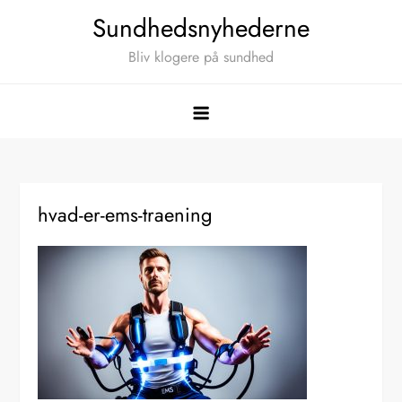
Skip
Sundhedsnyhederne
to
Bliv klogere på sundhed
content
hvad-er-ems-traening