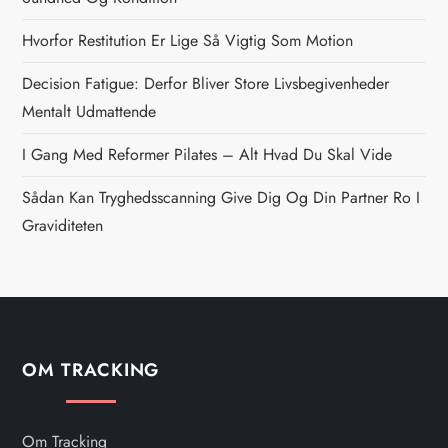
a
Hvorfor Restitution Er Lige Så Vigtig Som Motion
v
Decision Fatigue: Derfor Bliver Store Livsbegivenheder
i
Mentalt Udmattende
g
I Gang Med Reformer Pilates – Alt Hvad Du Skal Vide
Sådan Kan Tryghedsscanning Give Dig Og Din Partner Ro I
a
Graviditeten
t
i
o
OM TRACKING
n
Om Tracking