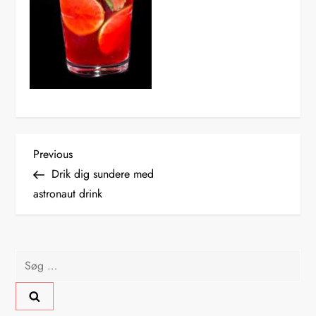
I
Previous
Previous
Post
Drik dig sundere med
n
astronaut drink
d
l
Søg
efter:
æ