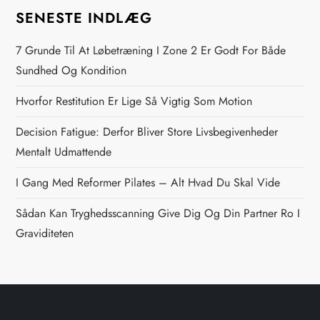
g
SENESTE INDLÆG
s
7 Grunde Til At Løbetræning I Zone 2 Er Godt For Både
n
Sundhed Og Kondition
Hvorfor Restitution Er Lige Så Vigtig Som Motion
a
Decision Fatigue: Derfor Bliver Store Livsbegivenheder
v
Mentalt Udmattende
i
I Gang Med Reformer Pilates – Alt Hvad Du Skal Vide
g
Sådan Kan Tryghedsscanning Give Dig Og Din Partner Ro I
Graviditeten
a
t
i