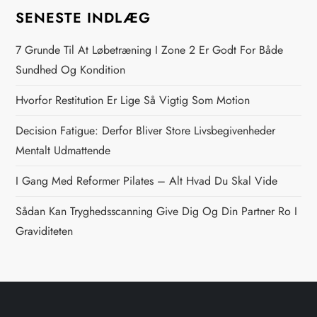
g
SENESTE INDLÆG
s
7 Grunde Til At Løbetræning I Zone 2 Er Godt For Både
n
Sundhed Og Kondition
Hvorfor Restitution Er Lige Så Vigtig Som Motion
a
Decision Fatigue: Derfor Bliver Store Livsbegivenheder
v
Mentalt Udmattende
i
I Gang Med Reformer Pilates – Alt Hvad Du Skal Vide
g
Sådan Kan Tryghedsscanning Give Dig Og Din Partner Ro I
Graviditeten
a
t
i