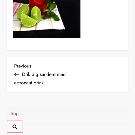
I
Previous
Previous
Post
Drik dig sundere med
n
astronaut drink
d
l
Søg
efter:
æ