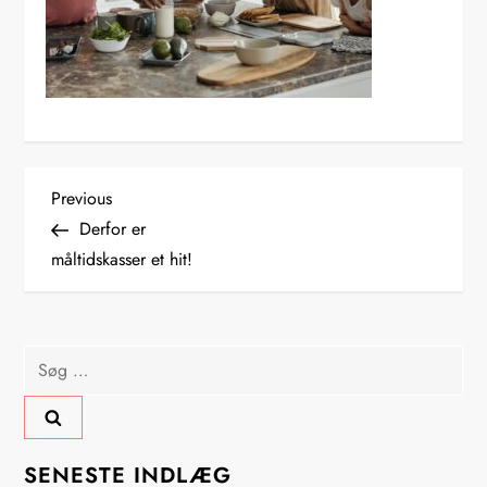
I
Previous
Previous
Post
Derfor er
n
måltidskasser et hit!
d
l
Søg
efter:
æ
g
SENESTE INDLÆG