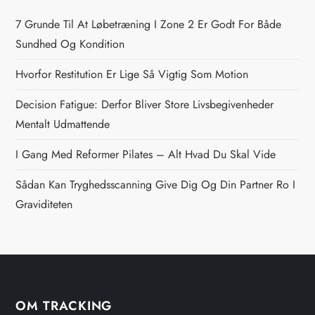
s
7 Grunde Til At Løbetræning I Zone 2 Er Godt For Både
n
Sundhed Og Kondition
Hvorfor Restitution Er Lige Så Vigtig Som Motion
a
Decision Fatigue: Derfor Bliver Store Livsbegivenheder
v
Mentalt Udmattende
i
I Gang Med Reformer Pilates – Alt Hvad Du Skal Vide
g
Sådan Kan Tryghedsscanning Give Dig Og Din Partner Ro I
Graviditeten
a
t
i
OM TRACKING