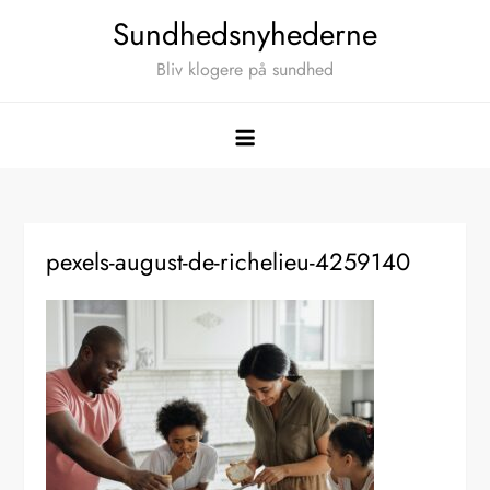
Skip
Sundhedsnyhederne
to
Bliv klogere på sundhed
content
pexels-august-de-richelieu-4259140