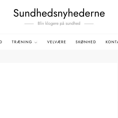
Sundhedsnyhederne
Bliv klogere på sundhed
D
TRÆNING
VELVÆRE
SKØNHED
KONT