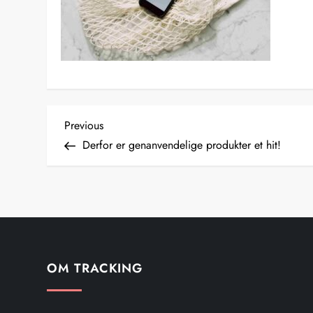
I
Previous
Previous
Post
Derfor er genanvendelige produkter et hit!
n
d
l
æ
OM TRACKING
g