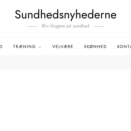
Sundhedsnyhederne
Bliv klogere på sundhed
D
TRÆNING
VELVÆRE
SKØNHED
KONT