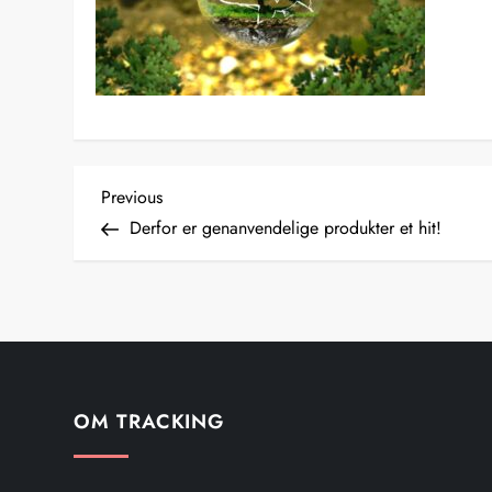
I
Previous
Previous
Post
Derfor er genanvendelige produkter et hit!
n
d
l
æ
OM TRACKING
g