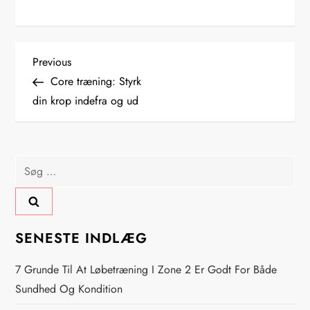
I
Previous
Previous
Post
Core træning: Styrk
n
din krop indefra og ud
d
l
Søg
efter:
æ
g
SENESTE INDLÆG
s
7 Grunde Til At Løbetræning I Zone 2 Er Godt For Både
n
Sundhed Og Kondition