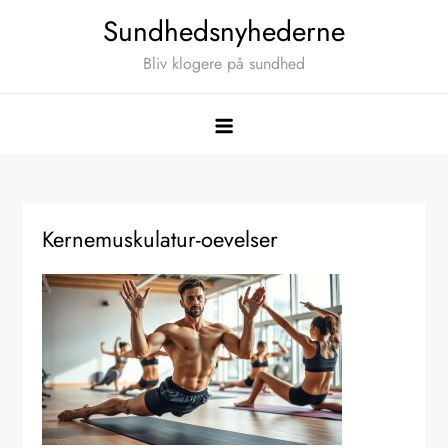
Skip
Sundhedsnyhederne
to
Bliv klogere på sundhed
content
Kernemuskulatur-oevelser