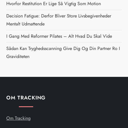
Hvorfor Restitution Er Lige Så Vigtig Som Motion
a
Decision Fatigue: Derfor Bliver Store Livsbegivenheder
v
Mentalt Udmattende
i
I Gang Med Reformer Pilates – Alt Hvad Du Skal Vide
g
Sådan Kan Tryghedsscanning Give Dig Og Din Partner Ro I
Graviditeten
a
t
i
OM TRACKING
o
n
Om Tracking