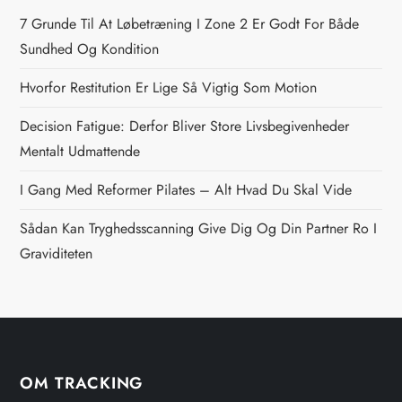
n
7 Grunde Til At Løbetræning I Zone 2 Er Godt For Både
a
Sundhed Og Kondition
v
Hvorfor Restitution Er Lige Så Vigtig Som Motion
i
Decision Fatigue: Derfor Bliver Store Livsbegivenheder
Mentalt Udmattende
g
I Gang Med Reformer Pilates – Alt Hvad Du Skal Vide
a
Sådan Kan Tryghedsscanning Give Dig Og Din Partner Ro I
t
Graviditeten
i
o
n
OM TRACKING