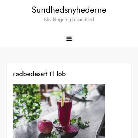
Skip
Sundhedsnyhederne
to
Bliv klogere på sundhed
content
rødbedesaft til løb