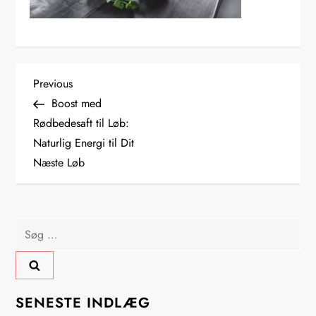
I
Previous
Previous
Post
Boost med
n
Rødbedesaft til Løb:
Naturlig Energi til Dit
d
Næste Løb
l
æ
Søg
g
efter:
s
SENESTE INDLÆG