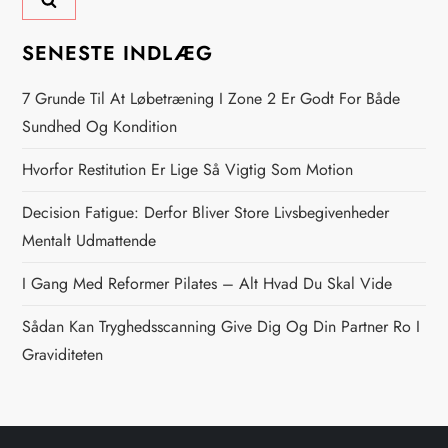
g
s
SENESTE INDLÆG
n
7 Grunde Til At Løbetræning I Zone 2 Er Godt For Både
Sundhed Og Kondition
a
Hvorfor Restitution Er Lige Så Vigtig Som Motion
v
Decision Fatigue: Derfor Bliver Store Livsbegivenheder
i
Mentalt Udmattende
g
I Gang Med Reformer Pilates – Alt Hvad Du Skal Vide
Sådan Kan Tryghedsscanning Give Dig Og Din Partner Ro I
a
Graviditeten
t
i