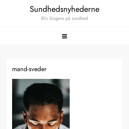
Skip
Sundhedsnyhederne
to
Bliv klogere på sundhed
content
mand-sveder