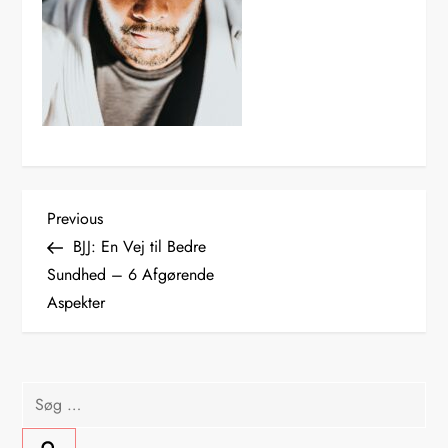
I
Previous
Previous
Post
BJJ: En Vej til Bedre
n
Sundhed – 6 Afgørende
Aspekter
d
l
Søg
æ
efter: