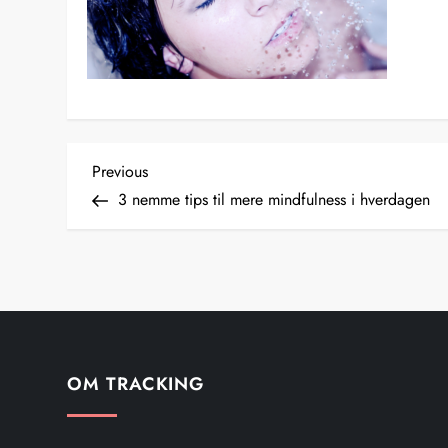
I
Previous
Previous
Post
3 nemme tips til mere mindfulness i hverdagen
n
d
l
æ
OM TRACKING
g