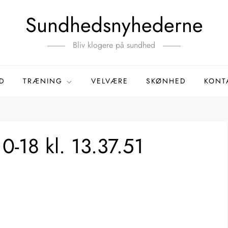
Sundhedsnyhederne
Bliv klogere på sundhed
D
TRÆNING
VELVÆRE
SKØNHED
KONT
-18 kl. 13.37.51